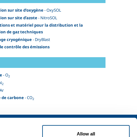
ion sur site d’oxygène
- OxySOL
ion sur site d’azote
- NitroSOL
tions et matériel pour la distribution et la
ion de gaz techniques
age cryogénique
- DryBlast
de contrôle des émissions
e
- O
2
N
2
 Ar
 de carbone
- CO
2
rvices
Carrières
vices pour
Valeurs
Allow all