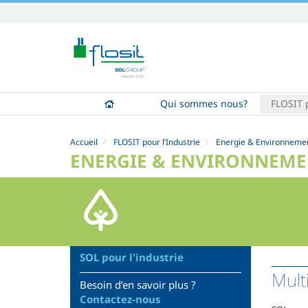
Aller
au
contenu.
|
Aller
à
Qui sommes nous?
FLOSIT p
la
navigation
Accueil
FLOSIT pour l’Industrie
Energie & Environneme
ENERGIE & ENVIRONNEM
SOL pour l'industrie
Mult
Besoin d’en savoir plus ?
Contactez-nous