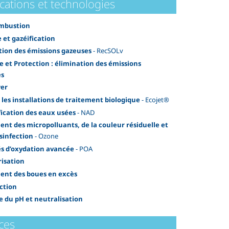
cations et technologies
ombustion
e et gazéification
tion des émissions gazeuses
- RecSOLv
e et Protection : élimination des émissions
es
er
 les installations de traitement biologique
- Ecojet®
fication des eaux usées
- NAD
ent des micropolluants, de la couleur résiduelle et
ésinfection
- Ozone
s d’oxydation avancée
- POA
isation
ent des boues en excès
ction
e du pH et neutralisation
ces