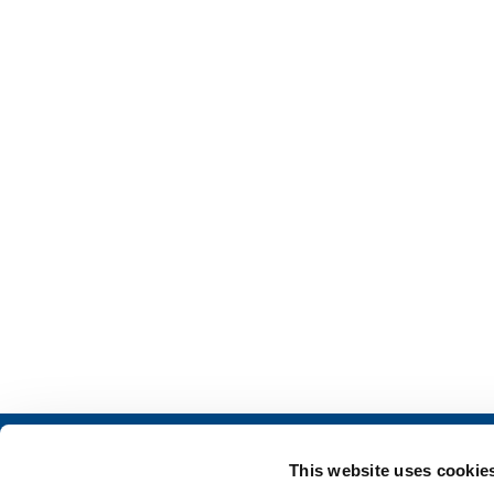
Qui sommes nous?
FLOSIT pour l’Ind
This website uses cookie
Profil de la société
Industrie agroalim