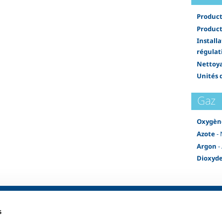
Product
Product
Installa
régulat
Nettoy
Unités 
Gaz
Oxygèn
Azote
- 
Argon
-
Dioxyde
ustrie
FLOSIT pour la Santé
Produits et Se
s
entaire
Introduction
Produits et ser