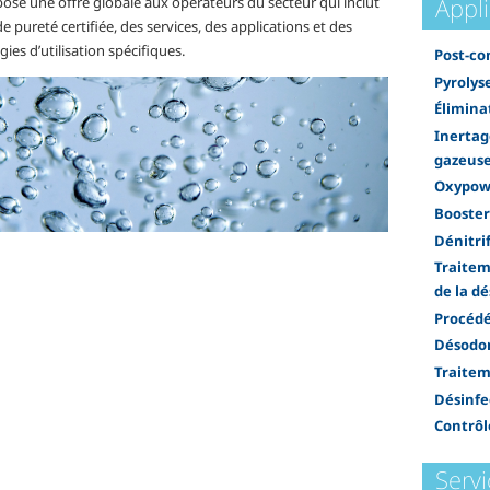
Appli
ose une offre globale aux opérateurs du secteur qui inclut
e pureté certifiée, des services, des applications et des
ies d’utilisation spécifiques.
Post-c
Pyrolys
Élimina
Inertag
gazeus
Oxypow
Booster
Dénitri
Traitem
de la d
Procédé
Désodor
Traitem
Désinfe
Contrôl
Servi