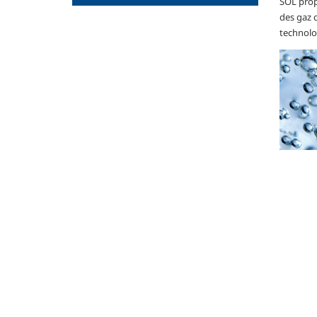
SOL prop
des gaz d
technolog