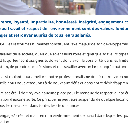
rence, loyauté, impartialité, honnêteté, intégrité, engagement co
é au travail et respect de l'environnement sont des valeurs fon
ger et retrouver auprès de tous leurs salariés.
SIT, les ressources humaines constituent l’axe majeur de son développement
salariés de la société, quels que soient leurs rôles et quel que soit leurs type
tifs qui leur sont assignés et doivent donc avoir la possibilité, dans les limit
ation, de prendre des décisions et de travailler avec un large degré d’autonom
ipal stimulant pour améliorer notre professionnalisme doit être trouvé en n
uelle nous nous attaquons à de nouveaux défis et dans notre désir d'apprendr
e société, il doit n’y avoir aucune place pour le manque de respect, d'intolér
nation d'aucune sorte. Ce principe ne peut être suspendu de quelque façon 
ous les niveaux et dans toutes les circonstances.
’engage à créer et maintenir un environnement de travail dans lequel les qu
ation.