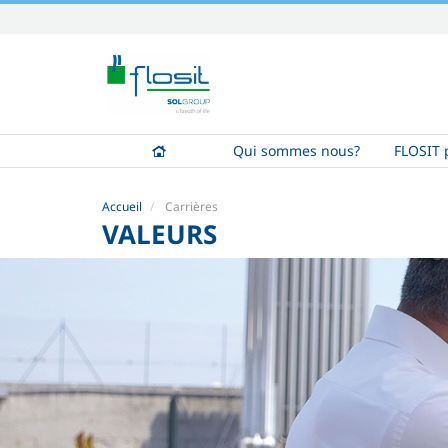
Aller
au
contenu.
|
Aller
à
Qui sommes nous?
FLOSIT p
la
navigation
Accueil
Carrières
VALEURS