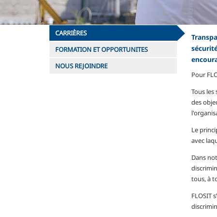
CARRIÈRES
Transpa
sécurit
FORMATION ET OPPORTUNITES
encoura
NOUS REJOINDRE
Pour FLO
Tous les 
des objec
l'organis
Le princ
avec laq
Dans notr
discrimi
tous, à t
FLOSIT s
discrimin