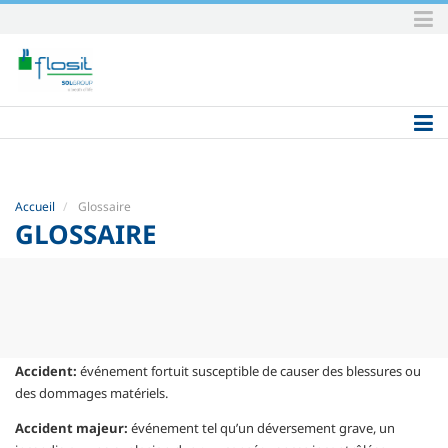
Aller
au
contenu.
|
Aller
à
la
navigation
Accueil
Glossaire
GLOSSAIRE
Accident:
événement fortuit susceptible de causer des blessures ou
des dommages matériels.
Accident majeur:
événement tel qu’un déversement grave, un