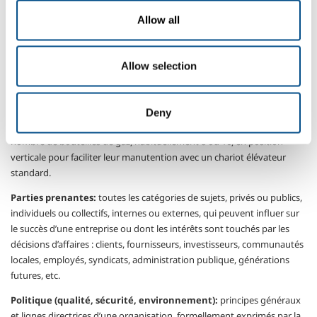
Allow all
Norme UNI EN ISO 27001 (sécurité de l’information):
norme
internationale qui définit les exigences pour mettre place et gérer un
système de management de la sécurité de l’information (sécurité
Allow selection
logique, physique et organisationnelle), visant à protéger les données
et les informations des menaces de toute sorte, en en garantissant
l’intégrité, la confidentialité et la disponibilité.
Deny
Panier porte-bouteille:
structure en acier contenant un certain
nombre de bouteilles de gaz, habituellement 8 ou 16, en position
verticale pour faciliter leur manutention avec un chariot élévateur
standard.
Parties prenantes:
toutes les catégories de sujets, privés ou publics,
individuels ou collectifs, internes ou externes, qui peuvent influer sur
le succès d’une entreprise ou dont les intérêts sont touchés par les
décisions d’affaires : clients, fournisseurs, investisseurs, communautés
locales, employés, syndicats, administration publique, générations
futures, etc.
Politique (qualité, sécurité, environnement):
principes généraux
et lignes directrices d’une organisation, formellement exprimés par la