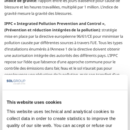
Indice de gravité:
rapport entre les jours d’absence pour cause de
blessure et les heures travaillées, multiplié par 1 million. L’indice de
gravité mesure la gravité des blessures.
IPPC « Integrated Pollution Prevention and Control »,
(Prévention et réduction intégrées de la pollution)
: stratégie
mise en place par la directive européenne 96/61/CE pour minimiser la
pollution causée par différentes sources à travers l’UE. Tous les types
d’installations énumérés à l’Annexe 1 de la directive doivent obtenir
une autorisation intégrée des autorités des différents pays. L’IPPC
repose sur l’idée que l’absence d’une approche commune pour le
contrôle des émissions dans l’air, l’eau et le sol n’aurait pas pour
conséquence une réduction de la pollution, mais son transfert d’un
milieu à l’autre.
Matières premières - unités de traitement primaires:
air
atmosphérique, pour la production d’oxygène, d’azote et d’argon ; gaz
This website uses cookies
naturel, pour la production d’hydrogène et de dioxyde de carbone ;
carbure de calcium pour la production d’acétylène ; du nitrate
This website uses technical and analytical cookies to
d’ammonium pour la production de protoxyde d’azote.
collect data in order to create statistics to improve the
quality of our site web. You can accept or refuse our
Norme ISO 50001 (Energy Management):
norme internationale