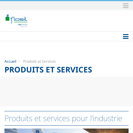
Aller
au
contenu.
|
Aller
à
la
navigation
Accueil
Produits et Services
PRODUITS ET SERVICES
Produits et services pour l'industrie