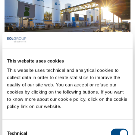
Produits et services SOL conçus pour répondre aux besoins des clients
industriels. Gaz liquides et comprimés, mais aussi services et
accessoires technologiques, ainsi que les meilleurs équipements pour
This website uses cookies
une utilisation sûre des gaz.
This website uses technical and analytical cookies to
Produits et services pour la santé
collect data in order to create statistics to improve the
quality of our site web. You can accept or refuse our
cookies by clicking on the following buttons. If you want
to know more about our cookie policy, click on the cookie
policy link on our website.
Consent
Technical
Selection