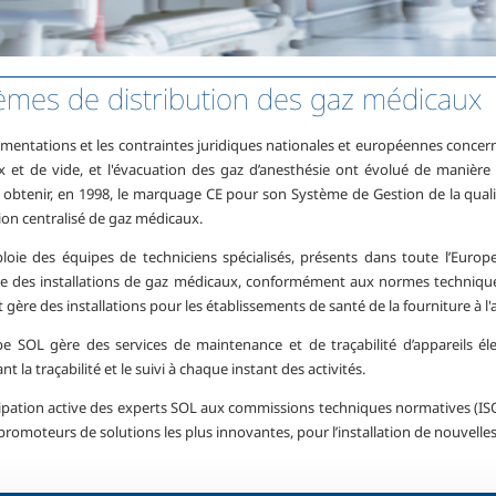
èmes de distribution des gaz médicaux
ementations et les contraintes juridiques nationales et européennes concerna
 et de vide, et l'évacuation des gaz d’anesthésie ont évolué de manière s
à obtenir, en 1998, le marquage CE pour son Système de Gestion de la quali
ion centralisé de gaz médicaux.
oie des équipes de techniciens spécialisés, présents dans toute l’Europe,
e des installations de gaz médicaux, conformément aux normes technique
t gère des installations pour les établissements de santé de la fourniture à 
e SOL gère des services de maintenance et de traçabilité d’appareils él
t la traçabilité et le suivi à chaque instant des activités.
ipation active des experts SOL aux commissions techniques normatives (ISO e
romoteurs de solutions les plus innovantes, pour l’installation de nouvelle