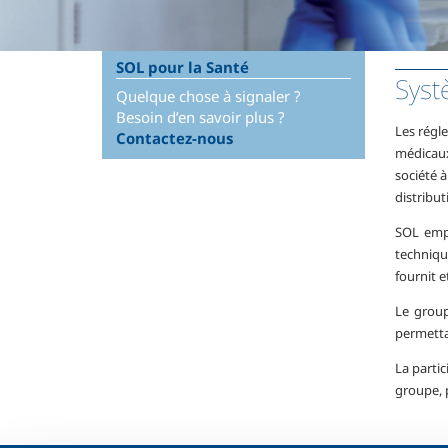
SOL pour la Santé
Syst
Quelque chose à signaler ?
Besoin d’en savoir plus ?
Les régl
Contactez-nous
médicaux
société 
distribut
SOL empl
techniqu
fournit e
Le group
permettan
La partic
groupe, p