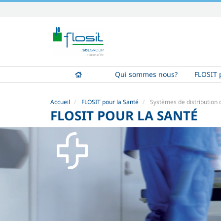
Aller
au
contenu.
|
Aller
à
Qui sommes nous?
FLOSIT p
la
navigation
Accueil
FLOSIT pour la Santé
Systèmes de distribution
FLOSIT POUR LA SANTÉ