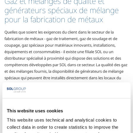
Gaz et mélanges de qualité et
générateurs spéciaux de mélange
pour la fabrication de métaux
Quelles que soient les exigences du client dans le secteur de la
fabrication de métaux - gaz de traitement, gaz de soudage et de
coupage, gaz spéciaux pour matériaux innovants, installations,
équipements et consommables - il existe une filiale SOL ou un
distributeur spécialisé à proximité qui dispose des solutions et des
compétences développées par SOL dans ce secteur. La qualité des gaz
et des mélanges fournis, la disponibilité de générateurs de mélange
spéciaux qui peuvent être installés directement dans les locaux du
client, l’aide apportée pour l’utilisation du gaz et la mise en œuvre des
protocoles de certification sont les éléments clés d’une offre globale et
diversifiée qui peut aider les clients à atteindre leurs objectifs de
qualité, d’innovation dans les processus de production et de maîtrise
des coûts qui sont à la base du développement du secteur.
This website uses cookies
This website uses technical and analytical cookies to
Secteurs d'application
collect data in order to create statistics to improve the