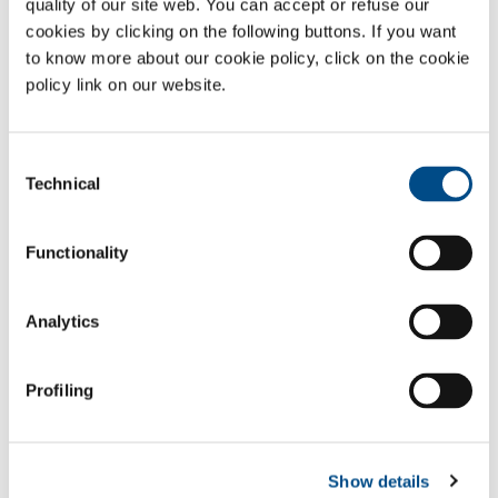
quality of our site web. You can accept or refuse our
cookies by clicking on the following buttons. If you want
Traitement
Travail de l’acier au
to know more about our cookie policy, click on the cookie
thermique
carbone
policy link on our website.
Travail de l’acier
Travail de
inoxydable
l’aluminium
Consent
Travail des métaux
Automobile
Technical
non ferreux
Selection
Chantiers navals
Production
aéronautique
Functionality
Grands chantiers de
Menuiserie
construction
Analytics
Outillage
Production de
circuits imprimés
Profiling
SOL pour l'industrie
Show details
Besoin d’en savoir plus ?