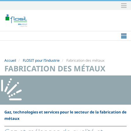
Aller
au
contenu.
|
Aller
à
la
navigation
Accueil
FLOSIT pour l’Industrie
Fabrication des métaux
FABRICATION DES MÉTAUX
Gaz, technologies et services pour le secteur de la fabrication de
métaux