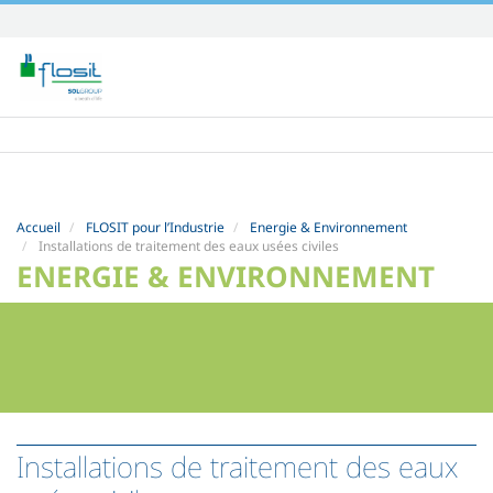
Aller
au
contenu.
|
Aller
à
la
navigation
Accueil
FLOSIT pour l’Industrie
Energie & Environnement
Installations de traitement des eaux usées civiles
ENERGIE & ENVIRONNEMENT
Installations de traitement des eaux