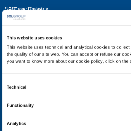
FLOSIT pour l’Industrie
Industrie agroalimentaire
Production des métaux
Fabrication des métaux
This website uses cookies
Chimie & Pharma
This website uses technical and analytical cookies to collect 
Pétrole & Gaz
the quality of our site web. You can accept or refuse our cooki
Energie & Environnement
you want to know more about our cookie policy, click on the c
Gaz Spéciaux
FLOSIT pour la Santé
Consent
Introduction
Technical
Selection
Services
Systèmes de distribution des gaz médicaux
Functionality
Gaz
Produits et Services
Analytics
Produits et services pour l'industrie