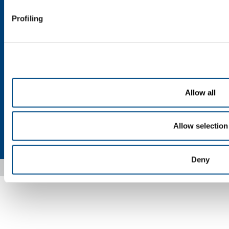
Produits et services pour la santé
Profiling
Carrières
Valeurs
FORMATION ET OPPORTUNITES
Nous rejoindre
Allow all
Allow selection
Vie privée
Cookies
Conditions générales
Mentions légales
Plan du site
Accessibilité
Deny
Copyright © 2026 - SOL France Sas - FR59341415313